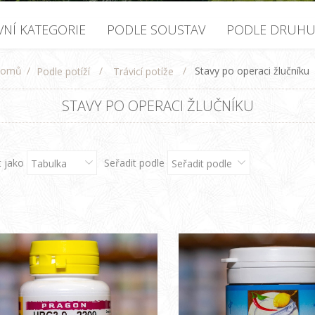
VNÍ KATEGORIE
PODLE SOUSTAV
PODLE DRUH
omů
/
/
/
Stavy po operaci žlučníku
Podle potíží
Trávicí potíže
STAVY PO OPERACI ŽLUČNÍKU
t jako
Seřadit podle
Tabulka
Seřadit podle