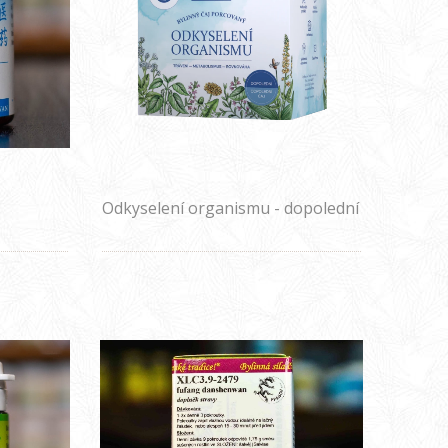
Odkyselení organismu - dopolední
a odpolední bylinný čaj
PORCOVANÝ