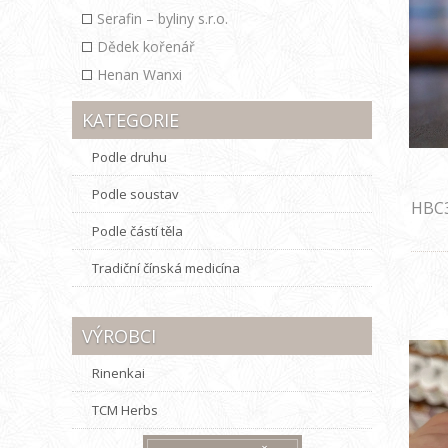
Serafin – byliny s.r.o.
Dědek kořenář
Henan Wanxi
KATEGORIE
Podle druhu
Podle soustav
HBC3
Podle částí těla
Tradiční čínská medicína
VÝROBCI
Rinenkai
TCM Herbs