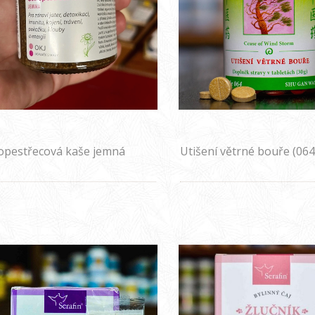
opestřecová kaše jemná
Utišení větrné bouře (064