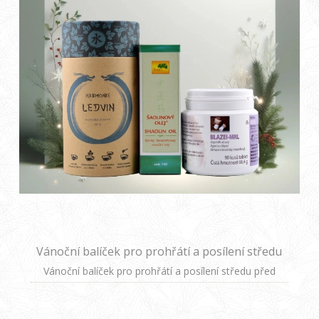
Vánoční balíček pro prohřátí a posílení středu
před zimou
Vánoční balíček pro prohřátí a posílení středu před
zimou. Jsou tím nejlepším dárkem, který můžete svým
blízkým letos pod stromeček připravit. Darujte jim
Vánoční Harmonizaci Zdraví – balíček plný přírodních sil,