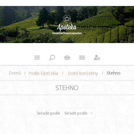
Domů
/
/
/
Stehno
Podle částí těla
Dolní končetiny
STEHNO
Seřadit podle
Seřadit podle