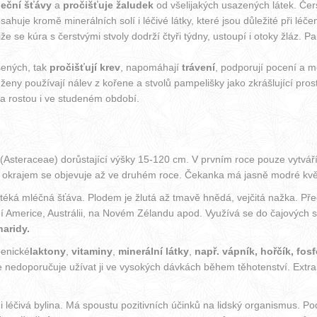
deční šťávy
a
pročišťuje žaludek
od všelijakých usazených látek. Čer
sahuje kromě minerálních solí i léčivé látky, které jsou důležité při lé
liže se kúra s čerstvými stvoly dodrží čtyři týdny, ustoupí i otoky žláz
šených, tak
pročišťují krev
, napomáhají
trávení
, podporují pocení a 
 ženy používají nálev z kořene a stvolů pampelišky jako zkrášlující prostř
 a rostou i ve studeném období.
(Asteraceae) dorůstající výšky 15-120 cm. V prvním roce pouze vytváří p
m okrajem se objevuje až ve druhém roce. Čekanka má jasně modré květy
vytéká mléčná šťáva. Plodem je žlutá až tmavě hnědá, vejčitá nažka. P
Jižní Americe, Austrálii, na Novém Zélandu apod. Využívá se do čajových
haridy.
penické
laktony
,
vitaminy
,
minerální látky
,
např. vápník, hořčík, fosfo
 nedoporučuje užívat ji ve vysokých dávkách během těhotenství. Extrak
 léčivá bylina. Má spoustu pozitivních účinků na lidský organismus. Po