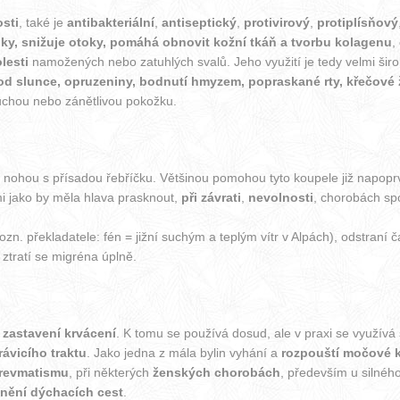
sti
, také je
antibakteriální
,
antiseptický
,
protivirový
,
protiplísňový
činky, snižuje otoky, pomáhá obnovit kožní tkáň a tvorbu kolagenu
,
lesti
namožených nebo zatuhlých svalů. Jeho využití je tedy velmi širo
 od slunce, opruzeniny, bodnutí hmyzem, popraskané rty, křečové ž
suchou nebo zánětlivou pokožku.
nohou s přísadou řebříčku. Většinou pomohou tyto koupele již napoprv
mi jako by měla hlava prasknout,
při závrati
,
nevolnosti
, chorobách spo
. překladatele: fén = jižní suchým a teplým vítr v Alpách), odstraní čas
 ztratí se migréna úplně.
k
zastavení krvácení
. K tomu se používá dosud, ale v praxi se využívá 
ávicího traktu
. Jako jedna z mála bylin vyhání a
rozpouští močové
revmatismu
, při některých
ženských chorobách
, především u silnéh
ění dýchacích cest
.