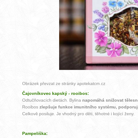
Obrázek převzat ze stránky
apotekatcm.cz
Čajovníkovec kapský - rooibos:
Odtučňovacích dietách. Bylina
napomáhá snižovat těles
Rooibos
zlepšuje funkce imunitního systému, podporuje
Celkově posiluje. Je vhodný pro děti, těhotné i kojící ženy.
Pampeliška: