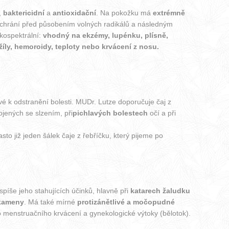
,
baktericidní
a
antioxidační
. Na pokožku má
extrémně
 chrání před působením volných radikálů a následným
kospektrální:
vhodný na ekzémy, lupénku, plísně,
íly, hemoroidy, teploty nebo krvácení z nosu.
é k odstranění bolesti. MUDr. Lutze doporučuje čaj z
jených se slzením, při
pichlavých bolestech
očí a při
to již jeden šálek čaje z řebříčku, který pijeme po
spíše jeho stahujících účinků, hlavně při
katarech žaludku
 kameny
. Má také mírné
protizánětlivé a močopudné
o menstruačního krvácení a gynekologické výtoky (bělotok).