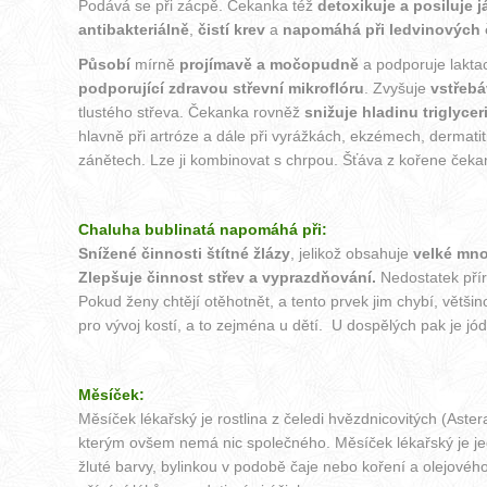
Podává se při zácpě. Čekanka též
detoxikuje a posiluje já
antibakteriálně
,
čistí krev
a
napomáhá při ledvinových 
Působí
mírně
projímavě a močopudně
a podporuje lakt
podporující zdravou střevní mikroflóru
. Zvyšuje
vstřebá
tlustého střeva. Čekanka rovněž
snižuje hladinu triglyce
hlavně při artróze a dále při vyrážkách, ekzémech, dermati
zánětech. Lze ji kombinovat s chrpou. Šťáva z kořene čeka
Chaluha bublinatá napomáhá při:
Snížené činnosti štítné žlázy
, jelikož obsahuje
velké mno
Zlepšuje činnost střev a vyprazdňování.
Nedostatek přír
Pokud ženy chtějí otěhotnět, a tento prvek jim chybí, větši
pro vývoj kostí, a to zejména u dětí. U dospělých pak je j
Měsíček:
Měsíček lékařský je rostlina z čeledi hvězdnicovitých (As
kterým ovšem nemá nic společného. Měsíček lékařský je jed
žluté barvy, bylinkou v podobě čaje nebo koření a olejového