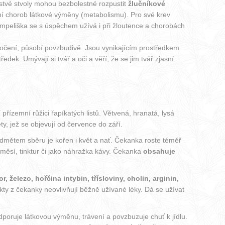
stvé stvoly mohou bezbolestné rozpustit
žlučníkové
čení chorob látkové výměny (metabolismu). Pro své krev
. Pampeliška se s úspěchem užívá i při žloutence a chorobách
močení, působí povzbudivě. Jsou vynikajícím prostředkem
edek. Umývají si tvář a oči a věří, že se jim tvář zjasní.
řízemní růžici řapíkatých listů. Větvená, hranatá, lysá
, jež se objevují od července do září.
ředmětem sběru je kořen i květ a nať. Čekanka roste téměř
 směsí, tinktur či jako náhražka kávy. Čekanka
obsahuje
r, železo, hořčina intybin, třísloviny, cholin, arginin,
ty z čekanky neovlivňují běžně užívané léky. Dá se užívat
dporuje látkovou výměnu, trávení a povzbuzuje chuť k jídlu.