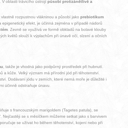
V oblasti trávicího ústrojí
působí protizánětlivě a
je vlastně rozpustnou vlákninou a působí jako
prebiotikum
 a epigenetický efekt, je účinná zejména v případě nádorů
stém
. Zevně se využívá ve formě obkladů na bolavé klouby
ých květů slouží k výplachům při únavě očí, slzení a očních
mu
, takže je vhodná jako podpůrný prostředek při hubnutí.
ů a kůže. Velký význam má přírodní jód při těhotenství.
ství. Dodávaní jódu v zemích, které nemá moře je důležité i
lmi účinně odstraňuje únavu.
měňuje s francouzským marigoldem (Tagetes patula), se
". Nejčastěji se s měsíčkem můžeme setkat jako s barvivem
oporučuje se užívat ho během těhotenství, kojení nebo při