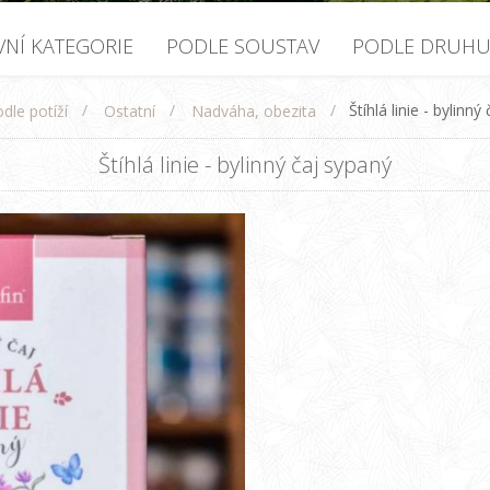
VNÍ KATEGORIE
PODLE SOUSTAV
PODLE DRUH
/
/
/
Štíhlá linie - bylinný
dle potíží
Ostatní
Nadváha, obezita
Štíhlá linie - bylinný čaj sypaný