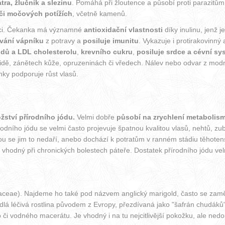
tra, žlučník a slezinu
. Pomáhá při žloutence a působí proti parazitům. 
či močových potížích
, včetně kamenů.
aci. Čekanka má významné
antioxidační vlastnosti
díky inulinu, jenž 
vání vápníku
z potravy a
posiluje imunitu
. Vykazuje i protirakovinný
ridů a LDL cholesterolu
,
krevního cukru
,
posiluje srdce a cévní sy
tidě, zánětech kůže, opruzeninách či vředech. Nálev nebo odvar z modr
nky podporuje růst vlasů.
žství přírodního jódu.
Velmi dobře
působí na zrychlení metabolis
odního jódu se velmi často projevuje špatnou kvalitou vlasů, nehtů, zub
nou se jim to nedaří, anebo dochází k potratům v ranném stádiu těhoten
ód vhodný při chronických bolestech páteře. Dostatek přírodního jódu ve
teraceae). Najdeme ho také pod názvem anglický marigold, často se za
lá léčivá rostlina původem z Evropy, přezdívaná jako "šafrán chudáků
 či vodného macerátu. Je vhodný i na tu nejcitlivější pokožku, ale ned