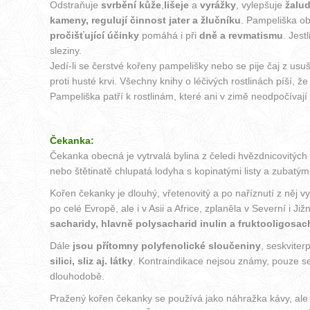
Odstraňuje
svrbění kůže
,
lišeje
a
vyrážky
, vylepšuje
žalu
kameny, regulují činnost jater a žlučníku
. Pampeliška ob
pročišťující účinky
pomáhá i při
dně a revmatismu
. Jest
sleziny.
Jedí-li se čerstvé kořeny pampelišky nebo se pije čaj z usu
proti husté krvi. Všechny knihy o léčivých rostlinách píší, že
Pampeliška patří k rostlinám, které ani v zimě neodpočívají
Čekanka:
Čekanka obecná je vytrvalá bylina z čeledi hvězdnicovitých 
nebo štětinatě chlupatá lodyha s kopinatými listy a zubatý
Kořen čekanky je dlouhý, vřetenovitý a po naříznutí z něj 
po celé Evropě, ale i v Asii a Africe, zplaněla v Severní i 
sacharidy, hlavně polysacharid inulin a fruktooligosac
Dále
jsou přítomny
polyfenolické sloučeniny
, seskviter
silici, sliz aj. látky
. Kontraindikace nejsou známy, pouze se
dlouhodobě.
Pražený kořen čekanky se používá jako náhražka kávy, ale i