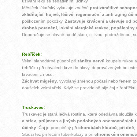
užívání léků se sedativními účinky.
Měsíček lékařský vykazuje značné
protizánětlivé schopno
zklidňující, hojivé, léčivé, regenerační a anti-aging ú
poškozením pokožky.
Zastavuje krvácení
a
ulevuje od bo
drobná poranění, lokální alergické reakce, popáleniny
Doporučuje se hlavně na dětskou, citlivou, podrážděnou, 
Řebříček:
Velmi blahodárně působí při
zánětu nervů
koupele rukou a 
řebříčku při návalech krve do hlavy, doprovázených bolest
krvácení z nosu.
Záchvat migrény
, vyvolaný změnou počasí nebo fénem (pozn
doušcích velmi vřelý. Když se pravidelně pije čaj z řebříčku,
Truskavec:
Truskavec je stará léčivá rostlina, která odedávna sloužila 
a střev
,
průjmech a jiných podobných onemocněních tr
účinky
. Čaj je prospěšný při
chorobách kloubů
,
při dně
,
Slouží též při léčení tuberkulózy a při
chronickém onemocn