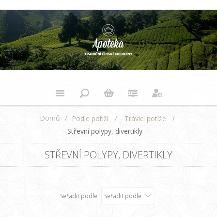
Domů
/
/
/
Podle potíží
Trávicí potíže
Střevní polypy, divertikly
STŘEVNÍ POLYPY, DIVERTIKLY
Seřadit podle
Seřadit podle