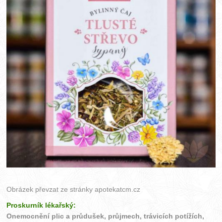
Obrázek převzat ze stránky
apotekatcm.cz
Proskurník lékařský:
Onemocnění plic a průdušek, průjmech, trávicích potížích,