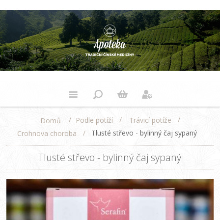
/
/
/
Podle potíží
Trávicí potíže
Domů
/
Tlusté střevo - bylinný čaj sypaný
Crohnova choroba
Tlusté střevo - bylinný čaj sypaný