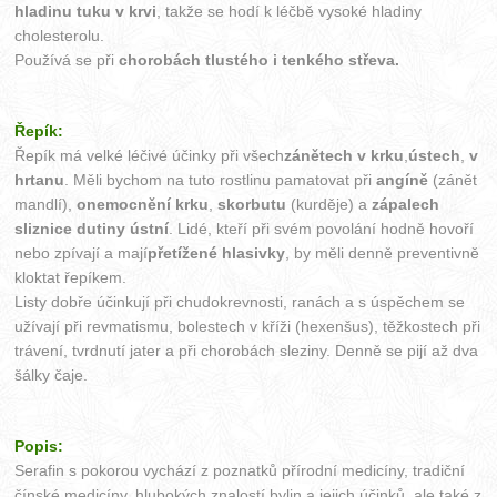
hladinu tuku v krvi
, takže se hodí k léčbě vysoké hladiny
cholesterolu.
Používá se při
chorobách tlustého i tenkého střeva.
Řepík:
Řepík má velké léčivé účinky při všech
zánětech v krku
,
ústech
,
v
hrtanu
. Měli bychom na tuto rostlinu pamatovat při
angíně
(zánět
mandlí),
onemocnění krku
,
skorbutu
(kurděje) a
zápalech
sliznice dutiny ústní
. Lidé, kteří při svém povolání hodně hovoří
nebo zpívají a mají
přetížené hlasivky
, by měli denně preventivně
kloktat řepíkem.
Listy dobře účinkují při chudokrevnosti, ranách a s úspěchem se
užívají při revmatismu, bolestech v kříži (hexenšus), těžkostech při
trávení, tvrdnutí jater a při chorobách sleziny. Denně se pijí až dva
šálky čaje.
Popis:
Serafin s pokorou vychází z poznatků přírodní medicíny, tradiční
čínské medicíny, hlubokých znalostí bylin a jejich účinků, ale také z