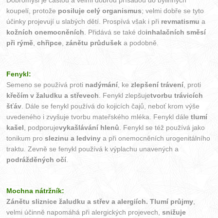
Dobromysl je častou a velmi dobrou přísadou do bylinných
koupelí, protože
posiluje celý organismus
; velmi dobře se tyto
účinky projevují u slabých dětí. Prospívá však i při
revmatismu
a
kožních onemocněních
. Přidává se také do
inhalačních směsí
při rýmě
,
chřipce
,
zánětu průdušek
a podobně.
Fenykl:
Semeno se používá proti
nadýmání
, ke
zlepšení trávení
, proti
křečím v žaludku a střevech
. Fenykl zlepšuje
tvorbu trávicích
šťáv
. Dále se fenykl používá do kojicích čajů, neboť krom výše
uvedeného i zvyšuje tvorbu mateřského mléka. Fenykl dále
tlumí
kašel
, podporuje
vykašlávání hlenů
. Fenykl se též používá jako
tonikum pro
slezinu a ledviny
a při onemocněních urogenitálního
traktu. Zevně se fenykl používá k výplachu unavených a
podrážděných očí
.
Mochna nátržník:
Zánětu sliznice žaludku a střev a alergiích.
Tlumí průjmy
,
velmi účinně napomáhá při alergických projevech,
snižuje