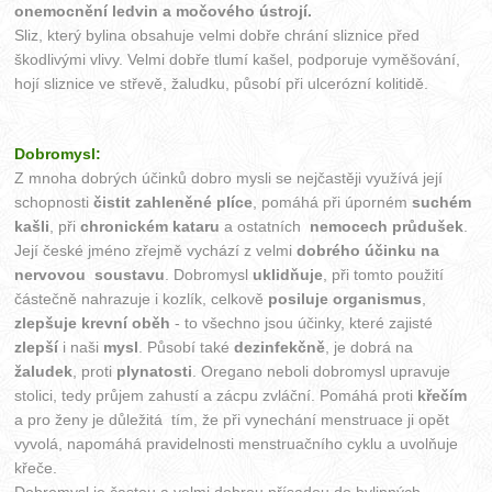
onemocnění ledvin a močového ústrojí.
Sliz, který bylina obsahuje velmi dobře chrání sliznice před
škodlivými vlivy. Velmi dobře tlumí kašel, podporuje vyměšování,
hojí sliznice ve střevě, žaludku, působí při ulcerózní kolitidě.
Dobromysl:
Z mnoha dobrých účinků dobro mysli se nejčastěji využívá její
schopnosti
čistit zahleněné plíce
, pomáhá při úporném
suchém
kašli
, při
chronickém kataru
a ostatních
nemocech průdušek
.
Její české jméno zřejmě vychází z velmi
dobrého účinku na
nervovou soustavu
. Dobromysl
uklidňuje
, při tomto použití
částečně nahrazuje i kozlík, celkově
posiluje organismus
,
zlepšuje krevní oběh
- to všechno jsou účinky, které zajisté
zlepší
i naši
mysl
. Působí také
dezinfekčně
, je dobrá na
žaludek
, proti
plynatosti
. Oregano neboli dobromysl upravuje
stolici, tedy průjem zahustí a zácpu zvláční. Pomáhá proti
křečím
a pro ženy je důležitá tím, že při vynechání menstruace ji opět
vyvolá, napomáhá pravidelnosti menstruačního cyklu a uvolňuje
křeče.