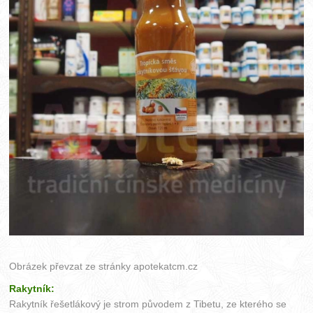
Obrázek převzat ze stránky
apotekatcm.cz
Rakytník:
Rakytník řešetlákový je strom původem z Tibetu, ze kterého se