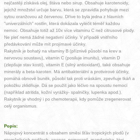
nejčastěji získává olej, štáva nebo sirup. Obsahuje karotenoidy,
jejichž množství určuje barvu, která se zpravidla pohybuje mezi
sytou oranžovou až červenou. Dříve to byla jedna z hlavních
"univerzálních" rostlin, která dokázala vyléčit téměř každou
nemoc. Obsahuje totiž až 10x více vitaminu C než citrusové plody.
Ne pleť nemá žádné negativní účinky. V případě vnitřního
předávkování může mít projímavé účinky.
Rakytník je bohatý na vitaminy B (příznivě působí na krev a
nervovou soustavu), vitamin C (posiluje imunitu), vitamin D
(zlepšuje stav kostí), vitamin E (silný antioxidant), také obsahuje
minerály a beta-karoten. Má antibakteriální a protivirové účinky,
pomáhá obnově buněk, působí tak proti vráskám, zpevňuje tkáň a
pokožku zklidňuje. Dá se použít jako léčivo na spoustu nemocí
(například atritida, kožní vyrážky- spalničky, lupenka apod.).
Rakytník je vhodný i po chemoterapii, kdy pomůže zregenerovat
celý organismus.
Popis:
Nápojový koncentrát s obsahem směsi šťáv tropických plodů (v
proměnlivých podílech: ananas, pomeranč, mandarinka, kiwi,