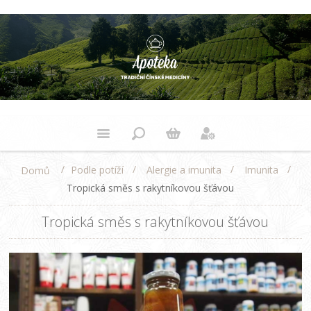
/
/
/
/
Podle potíží
Alergie a imunita
Imunita
Domů
Tropická směs s rakytníkovou šťávou
Tropická směs s rakytníkovou šťávou