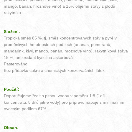
mango, banán, hroznové víno) a 15% objemu šťávy z plodů
rakytníku.
Složení:
Tropická směs 85 %, tj. směs koncentrovaných šťáv a pyré v
proměnlivých hmotnostních podílech (ananas, pomeranč,
mandarink, kiwi, mango, banán, hroznové víno), rakytníková šťáva
15 %, antioxidant kyselina askorbová.
Pasterováno.
Bez přídavku cukru a chemických konzervačních látek.
Použití:
Doporučujeme ředit s pitnou vodou v poměru 1:8 (1díl
koncentrátu, 8 dílů pitné vody) pro přípravu nápoje s minimálním
ovocným podílem 67%.
Obsah: