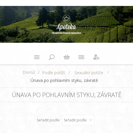
Domů
/
/
/
Podle potíží
Sexuální potíže
Únava po pohlavním styku, závratě
ÚNAVA PO POHLAVNÍM STYKU, ZÁVRATĚ
Seřadit podle
Seřadit podle