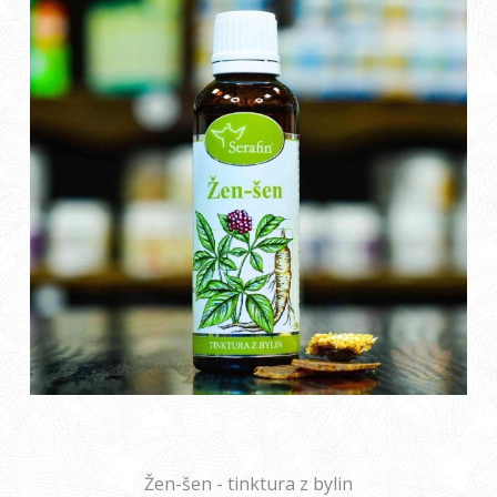
Žen-šen - tinktura z bylin