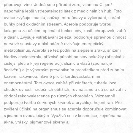
připravuje víno. Jedná se o přírodní zdroj vitaminu C, jenž
napomáhá lepší vstřebatelnosti látek z medicinálních hub. Toto
ovoce zvyšuje imunitu, snižuje míru únavy a vyčerpání, chrání
buňky před oxidačním stresem. Acerola podporuje tvorbu
kolagenu za účelem optimální funkce cév, kostí, chrupavek, zubů
a dásní. Zvyšuje vstřebávání železa, podporuje správnou činnost
nervové soustavy a blahodárně ovlivňuje energetický
metabolismus. Acerola se též podílí na zlepšení zraku, snížení
hladiny cholesterolu, příznivě působí na stav pokožky (přispívá k
čistější pleti a k její regeneraci), sliznic a vlasů (zpomaluje
šedivění) a je výborným preventivním prostředkem před zubním
kazem, rakovinou, hlavně plic či kardiovaskulárními
onemocněními. Toto ovoce zabírá při zánětech, tuberkulóze,
chudokrevnosti, srdečních obtížích, revmatismu a dá se užívat i v
období rekonvalescence po různých chorobách. Významně
podporuje tvorbu červených krvinek a urychluje hojení ran. Pro
zvýšení účinků na organismus se acerola doporučuje kombinovat
s jinanem dvoulaločným. Využívá se i v kosmetice, zejména na
akné, vrásky, pigmentové skvrny aj.