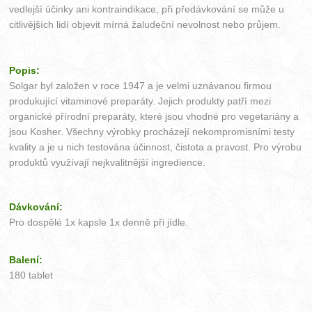
vedlejší účinky ani kontraindikace, při předávkování se může u
citlivějších lidí objevit mírná žaludeční nevolnost nebo průjem.
Popis:
Solgar byl založen v roce 1947 a je velmi uznávanou firmou
produkující vitaminové preparáty. Jejich produkty patří mezi
organické přírodní preparáty, které jsou vhodné pro vegetariány a
jsou Kosher. Všechny výrobky procházejí nekompromisními testy
kvality a je u nich testována účinnost, čistota a pravost. Pro výrobu
produktů využívají nejkvalitnější ingredience.
Dávkování:
Pro dospělé 1x kapsle 1x denně při jídle.
Balení:
180 tablet