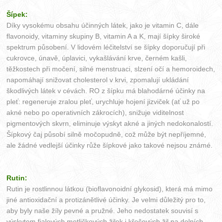
Šípek:
Díky vysokému obsahu účinných látek, jako je vitamin C, dále
flavonoidy, vitaminy skupiny B, vitamin A a K, mají šípky široké
spektrum působení. V lidovém léčitelství se šípky doporučují při
cukrovce, únavě, úplavici, vykašlávání krve, černém kašli,
těžkostech při močení, silné menstruaci, slzení očí a hemoroidech,
napomáhají snižovat cholesterol v krvi, zpomalují ukládání
škodlivých látek v cévách. RO z šípku má blahodárné účinky na
pleť: regeneruje zralou pleť, urychluje hojení jizviček (ať už po
akné nebo po operativních zákrocích), snižuje viditelnost
pigmentových skvrn, eliminuje výskyt akné a jiných nedokonalostí.
Šípkový čaj působí silně močopudně, což může být nepříjemné,
ale žádné vedlejší účinky růže šípkové jako takové nejsou známé.
Rutin:
Rutin je rostlinnou látkou (bioflavonoidní glykosid), která má mimo
jiné antioxidační a protizánětlivé účinky. Je velmi důležitý pro to,
aby byly naše žíly pevné a pružné. Jeho nedostatek souvisí s
výskytem fialových metličkových žilek i křečových žil na dolních