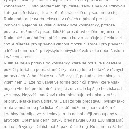
končetinách. Tímto problémem trpí častěji ženy a nejvíce rizikovou
kategorii představují lidé, kteří při práci celé dny sedí nebo stojí.
Rutin podporuje tvorbu elastinu v cévách a působí proti jejich
lomivosti. Nejedná se však o účinek ryze kosmetický, protože
pevné a pružné cévy jsou důležité pro zdraví celého organismu.
Rutin také pomáhá ředit příliš hustou krev a zlepšuje její cirkulaci,
což je důležité pro správnou činnost mozku či srdce i pro prevenci
a léčbu hemoroidů, při výskytu lomivých cévek v oku nebo častém
krvácení z nosu.
Rutin se nejen přidává do kosmetiky, která se používá k ošetření
pokožky trpící na popraskané žilky, ale najdeme ho také v různých
potravinách. Jeho účinky se ještě zvyšují, pokud se kombinuje s
vitaminem C. Lze ho užívat ve formě doplňků stravy (které však
nejsou vhodné pro těhotné a kojící ženy), ale lepší je ho získávat
ze stravy. Nejvyšší množství rutinu obsahuje pohanka, z níž se
připravuje také lihová tinktura. Další zdroje představují bylinky jako
routa vonná nebo přeslička. Z plodů můžeme jmenovat černé
jeřabiny (aronii) a ze zeleniny je rutin nejbohatěji zastoupený v
artyčoku. Optimální denní dávku představuje 60 až 100 miligramů
rutinu, při výskytu žilních potíží pak až 150 mg. Rutin nemá žádné