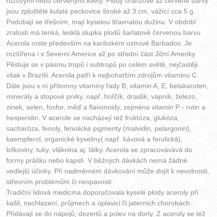
růžovými nebo červenými květy. Plody oranžové až červené barvy
jsou zploštělé kulaté peckovice široké až 3 cm, vážící cca 5 g.
Podobají se třešním, mají kyselou šťavnatou dužinu. V období
zralosti má tenká, lesklá slupka plodů šarlatově červenou barvu.
Acerola roste především na karibském ostrově Barbados. Je
rozšířena i v Severní Americe až po střední část Jižní Ameriky.
Pěstuje se v pásmu tropů i subtropů po celém světě, nejčastěji
však v Brazílii. Acerola patří k nejbohatším zdrojům vitaminu C.
Dále jsou v ní přítomny vitaminy řady B, vitamin A, E, betakaroten,
minerály a stopové prvky, např. hořčík, draslík, vápník, železo,
zinek, selen, fosfor, měď a flavonoidy, zejména vitamin P - rutin a
hesperidin. V acerole se nacházejí též fruktóza, glukóza,
sacharóza, fenoly, fenolické pigmenty (malvidin, pelargonin),
kaempferol, organické kyseliny( např. kávová a ferulická),
bílkoviny, tuky, vláknina aj. látky. Acerola se zpracovávává do
formy prášku nebo kapslí. V běžných dávkách nemá žádné
vedlejší účinky. Při nadměrném dávkování může dojít k nevolnosti,
střevním problémům či nespavosti.
Tradiční lidová medicína doporučovala kyselé plody aceroly při
kašli, nachlazení, průjmech a úplavici či jaterních chorobách.
Přidávají se do nápojů, dezertů a polev na dorty. Z aceroly se též