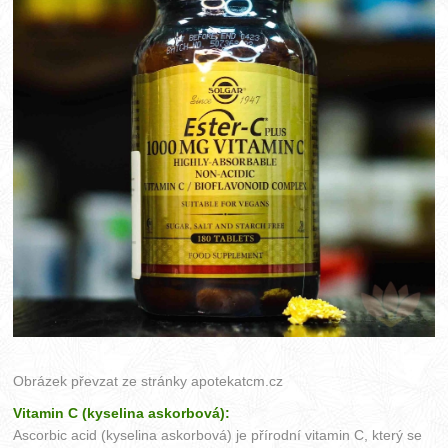
Obrázek převzat ze stránky
apotekatcm.cz
Vitamin C (kyselina askorbová):
Ascorbic acid (kyselina askorbová) je přírodní vitamin C, který se