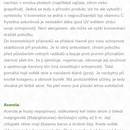
nachází v mnoha plodech (například rajčata, citron nebo
grapefruit). Jedná se tedy o přírodní produkt, lze ho ale vytvořit i
synteticky. V kosmetice se jedná o nejpoužívanější typ vitaminu C.
Kyselina askorbová je nestabilní látka (pod UV světlem ztrácí
svoje schopnosti). Není alergenem, ale může ve vyšší koncentraci
dráždit pokožku.
Do kosmetických přípravků se přidává hlavně pro svou schopnost
stabilizovat pH produktu. Je to silný antioxidant, chrání pokožku
před působením volných radikálů a bojuje proti prvním příznakům
stárnutí pleti tím, že ji zjemňuje, regeneruje, obnovuje její pružnost
a sjednocuje barevný tón (má zesvětlující schopnosti). Také
pomáhá hojit světlé strie a narušené tkáně (jizvy). Je nezbytný při
tvorbě kolagenu a obnově buněk. Má protizánětlivé účinky, je tedy
vhodná při léčbě akné. Na pleť mimo jiné působí lehce exfoliačně.
Acerola:
Acerola je hustý nepopínavý, stálezelený keř nebo strom z čeledi
malpígiovité (Malpighiaceae) dorůstající výšky až 6 m. Její
chlupaté větve mají žlutavou barvu a drobné listy. Kvete světle