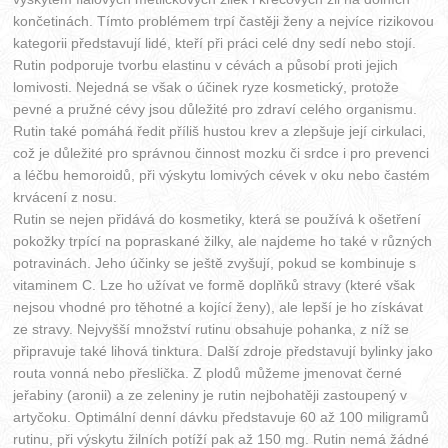
končetinách. Tímto problémem trpí častěji ženy a nejvíce rizikovou
kategorii představují lidé, kteří při práci celé dny sedí nebo stojí.
Rutin podporuje tvorbu elastinu v cévách a působí proti jejich
lomivosti. Nejedná se však o účinek ryze kosmetický, protože
pevné a pružné cévy jsou důležité pro zdraví celého organismu.
Rutin také pomáhá ředit příliš hustou krev a zlepšuje její cirkulaci,
což je důležité pro správnou činnost mozku či srdce i pro prevenci
a léčbu hemoroidů, při výskytu lomivých cévek v oku nebo častém
krvácení z nosu.
Rutin se nejen přidává do kosmetiky, která se používá k ošetření
pokožky trpící na popraskané žilky, ale najdeme ho také v různých
potravinách. Jeho účinky se ještě zvyšují, pokud se kombinuje s
vitaminem C. Lze ho užívat ve formě doplňků stravy (které však
nejsou vhodné pro těhotné a kojící ženy), ale lepší je ho získávat
ze stravy. Nejvyšší množství rutinu obsahuje pohanka, z níž se
připravuje také lihová tinktura. Další zdroje představují bylinky jako
routa vonná nebo přeslička. Z plodů můžeme jmenovat černé
jeřabiny (aronii) a ze zeleniny je rutin nejbohatěji zastoupený v
artyčoku. Optimální denní dávku představuje 60 až 100 miligramů
rutinu, při výskytu žilních potíží pak až 150 mg. Rutin nemá žádné