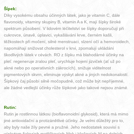
Šípek:
Díky vysokému obsahu účinných látek, jako je vitamin C, dále
flavonoidy, vitaminy skupiny B, vitamin A a K, mají šípky široké
spektrum působení. V lidovém léčitelství se šípky doporučují při
cukrovce, únavě, úplavici, vykašlávání krve, černém kašli,
těžkostech při močení, silné menstruaci, slzení očí a hemoroidech,
napomáhají snižovat cholesterol v krvi, zpomalují ukládání
škodlivých látek v cévách. RO z šípku má blahodárné účinky na
pleť: regeneruje zralou pleť, urychluje hojení jizviček (ať už po
akné nebo po operativních zákrocích), snižuje viditelnost
pigmentových skvrn, eliminuje výskyt akné a jiných nedokonalostí.
Šípkový čaj působí silně močopudně, což může být nepříjemné,
ale žádné vedlejší účinky růže šípkové jako takové nejsou známé.
Rutin:
Rutin je rostlinnou látkou (bioflavonoidní glykosid), která má mimo
jiné antioxidační a protizánětlivé účinky. Je velmi důležitý pro to,
aby byly naše žíly pevné a pružné. Jeho nedostatek souvisí s
výskytem fialových metličkových žilek i křečových žil na dolních