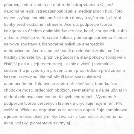
připravuje víno. Jedná se o přírodní zdroj vitaminu C, jenž
napomáhá lepší vstřebatelnosti látek z medicinálních hub. Toto
ovoce zvyšuje imunitu, snižuje míru únavy a vyčerpání, chrání
buňky před oxidačním stresem. Acerola podporuje tvorbu
kolagenu za účelem optimální funkce cév, kostí, chrupavek, zubů
a dásní. Zvyšuje vstřebávání železa, podporuje správnou činnost
nervové soustavy a blahodárně ovlivňuje energetický
metabolismus. Acerola se též podílí na zlepšení zraku, snížení
hladiny cholesterolu, příznivě působí na stav pokožky (přispívá k
čistější pleti a k její regeneraci), sliznic a vlasů (zpomaluje
šedivění) a je výborným preventivním prostředkem před zubním
kazem, rakovinou, hlavně plic či kardiovaskulárními
onemocněními. Toto ovoce zabírá při zánětech, tuberkulóze,
chudokrevnosti, srdečních obtížích, revmatismu a dá se užívat i v
období rekonvalescence po různých chorobách. Významně
podporuje tvorbu červených krvinek a urychluje hojení ran. Pro
zvýšení účinků na organismus se acerola doporučuje kombinovat
s jinanem dvoulaločným. Využívá se i v kosmetice, zejména na
akné, vrásky, pigmentové skvrny aj.