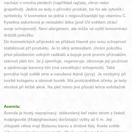
nachází v mnoha plodech (například rajčata, citron nebo
grapefruit). Jedná se tedy o přírodní produkt, lze ho ale vytvořit i
synteticky. V kosmetice se jedná o nejpoužívanější typ vitaminu C.
Kyselina askorbová je nestabilní látka (pod UV světlem ztrácí
svoje schopnosti). Není alergenem, ale může ve vyšší koncentraci
dráždit pokožku.
Do kosmetických přípravků se přidává hlavně pro svou schopnost
stabilizovat pH produktu. Je to silný antioxidant, chrání pokožku
před působením volných radikálů a bojuje proti prvním příznakům
stárnutí pleti tím, že ji zjemňuje, regeneruje, obnovuje její pružnost
a sjednocuje barevný tón (má zesvětlující schopnosti). Také
pomáhá hojit světlé strie a narušené tkáně (jizvy). Je nezbytný při
tvorbě kolagenu a obnově buněk. Má protizánětlivé účinky, je tedy
vhodná při léčbě akné. Na pleť mimo jiné působí lehce exfoliačně.
Acerola:
Acerola je hustý nepopínavý, stálezelený keř nebo strom z čeledi
malpígiovité (Malpighiaceae) dorůstající výšky až 6 m. Její
chlupaté větve mají žlutavou barvu a drobné listy. Kvete světle