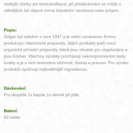
vedlejší účinky ani kontraindikace, při předávkování se může u
citlivějších lidí objevit mírná žaludeční nevolnost nebo průjem.
Popis:
Solgar byl založen v roce 1947 a je velmi uznávanou firmou
produkující vitaminové preparáty. Jejich produkty patří mezi
organické přírodní preparáty, které jsou vhodné pro vegetariány a
jsou Kosher. Všechny výrobky procházejí nekompromisními testy
kvality a je u nich testována účinnost, čistota a pravost. Pro výrobu
produktů využívají nejkvalitnější ingredience.
Dávkování:
Pro dospělé 1x kapsle 1x denně při jídle.
Balení:
50 tablet