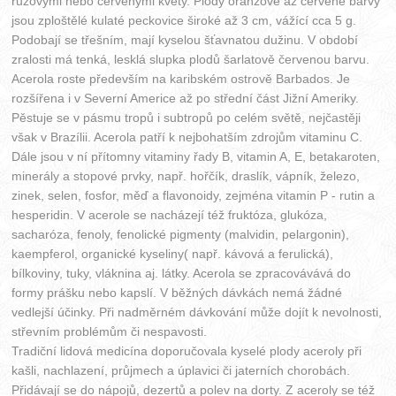
růžovými nebo červenými květy. Plody oranžové až červené barvy
jsou zploštělé kulaté peckovice široké až 3 cm, vážící cca 5 g.
Podobají se třešním, mají kyselou šťavnatou dužinu. V období
zralosti má tenká, lesklá slupka plodů šarlatově červenou barvu.
Acerola roste především na karibském ostrově Barbados. Je
rozšířena i v Severní Americe až po střední část Jižní Ameriky.
Pěstuje se v pásmu tropů i subtropů po celém světě, nejčastěji
však v Brazílii. Acerola patří k nejbohatším zdrojům vitaminu C.
Dále jsou v ní přítomny vitaminy řady B, vitamin A, E, betakaroten,
minerály a stopové prvky, např. hořčík, draslík, vápník, železo,
zinek, selen, fosfor, měď a flavonoidy, zejména vitamin P - rutin a
hesperidin. V acerole se nacházejí též fruktóza, glukóza,
sacharóza, fenoly, fenolické pigmenty (malvidin, pelargonin),
kaempferol, organické kyseliny( např. kávová a ferulická),
bílkoviny, tuky, vláknina aj. látky. Acerola se zpracovávává do
formy prášku nebo kapslí. V běžných dávkách nemá žádné
vedlejší účinky. Při nadměrném dávkování může dojít k nevolnosti,
střevním problémům či nespavosti.
Tradiční lidová medicína doporučovala kyselé plody aceroly při
kašli, nachlazení, průjmech a úplavici či jaterních chorobách.
Přidávají se do nápojů, dezertů a polev na dorty. Z aceroly se též