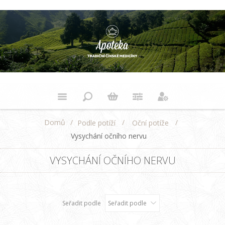
Domů
/
/
/
Podle potíží
Oční potíže
Vysychání očního nervu
VYSYCHÁNÍ OČNÍHO NERVU
Seřadit podle
Seřadit podle