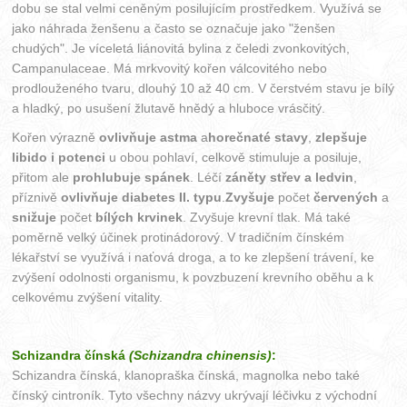
dobu se stal velmi ceněným posilujícím prostředkem. Využívá se
jako náhrada ženšenu a často se označuje jako "ženšen
chudých". Je víceletá liánovitá bylina z čeledi zvonkovitých,
Campanulaceae. Má mrkvovitý kořen válcovitého nebo
prodlouženého tvaru, dlouhý 10 až 40 cm. V čerstvém stavu je bílý
a hladký, po usušení žlutavě hnědý a hluboce vrásčitý.
Kořen výrazně
ovlivňuje astma
a
horečnaté stavy
,
zlepšuje
libido i potenci
u obou pohlaví, celkově stimuluje a posiluje,
přitom ale
prohlubuje spánek
. Léčí
záněty střev a ledvin
,
příznivě
ovlivňuje diabetes II. typu
.
Zvyšuje
počet
červených
a
snižuje
počet
bílých krvinek
. Zvyšuje krevní tlak. Má také
poměrně velký účinek protinádorový. V tradičním čínském
lékařství se využívá i naťová droga, a to ke zlepšení trávení, ke
zvýšení odolnosti organismu, k povzbuzení krevního oběhu a k
celkovému zvýšení vitality.
Schizandra čínská
(Schizandra chinensis)
:
Schizandra čínská, klanopraška čínská, magnolka nebo také
čínský cintroník. Tyto všechny názvy ukrývají léčivku z východní