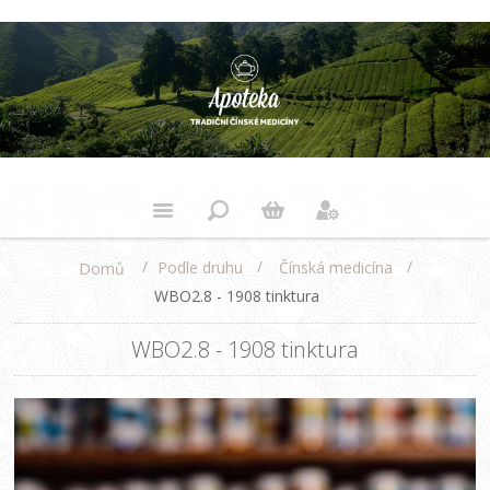
/
/
/
Podle druhu
Čínská medicína
Domů
WBO2.8 - 1908 tinktura
WBO2.8 - 1908 tinktura