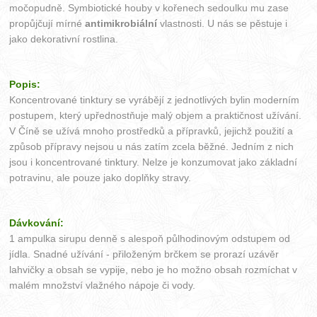
močopudně. Symbiotické houby v kořenech sedoulku mu zase
propůjčují mírné
antimikrobiální
vlastnosti. U nás se pěstuje i
jako dekorativní rostlina.
Popis:
Koncentrované tinktury se vyrábějí z jednotlivých bylin moderním
postupem, který upřednostňuje malý objem a praktičnost užívání.
V Číně se užívá mnoho prostředků a přípravků, jejichž použití a
způsob přípravy nejsou u nás zatím zcela běžné. Jedním z nich
jsou i koncentrované tinktury. Nelze je konzumovat jako základní
potravinu, ale pouze jako doplňky stravy.
Dávkování:
1 ampulka sirupu denně s alespoň půlhodinovým odstupem od
jídla. Snadné užívání - přiloženým brčkem se prorazí uzávěr
lahvičky a obsah se vypije, nebo je ho možno obsah rozmíchat v
malém množství vlažného nápoje či vody.