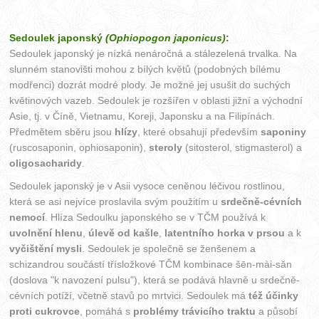
Sedoulek japonský
(Ophiopogon japonicus)
:
Sedoulek japonský je nízká nenáročná a stálezelená trvalka. Na
slunném stanovišti mohou z bílých květů (podobných bílému
modřenci) dozrát modré plody. Je možné jej usušit do suchých
květinových vazeb. Sedoulek je rozšířen v oblasti jižní a východní
Asie, tj. v Číně, Vietnamu, Koreji, Japonsku a na Filipínách.
Předmětem sběru jsou
hlízy
, které obsahují především
saponiny
(ruscosaponin, ophiosaponin),
steroly
(sitosterol, stigmasterol) a
oligosacharidy
.
Sedoulek japonský je v Asii vysoce ceněnou léčivou rostlinou,
která se asi nejvíce proslavila svým použitím u
srdečně-cévních
nemocí
. Hlíza Sedoulku japonského se v TČM používá k
uvolnění hlenu
,
úlevě od kašle
,
latentního horka v prsou
a k
vyčištění mysli
. Sedoulek je společně se ženšenem a
schizandrou součástí třísložkové TČM kombinace šēn-mài-săn
(doslova "k navození pulsu"), která se podává hlavně u srdečně-
cévních potíží, včetně stavů po mrtvici. Sedoulek má
též účinky
proti cukrovce
, pomáhá s
problémy trávicího traktu
a působí