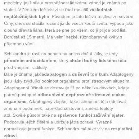
medicíny, jejíž síla a prospěšnost lidskému zdraví je známá po
staletí. V čínském léčitelství se řadí mezi
50 základních
nejdůležitějších bylin
. Původem je tato léčivá rostlina ze severní
Číny, dnes se stačila rozšířit již do všech koutů světa. Vypadá jako
dlouhá dřevitá liána, která se pne po všem, co jí přijde pod list.
Dorůstá až 15 metrů. Má velmi hezké, různobarevné květy s
příjemnou vůní.
Schizandra je rostlina bohatá na antioxidační látky, je tedy
přírodním antioxidantem
, který
chrání buňky lidského těla
před vnějšími radikály.
Dále je známá jako
adapatogen
a
duševní tonikum
. Adaptogeny
jsou látky zvyšující odolnost organismu proti stresovým situacím.
Adaptogenní účinek se dostavuje již po několika dávkách, kdy je
patrné postupné
odbourávání nepřirozené stresové reakce
organismu
. Adaptogeny zlepšují také schopnost těla odolávat
změnám podmínek, například cestování, změna teploty
atd. Skvělé působí také na
správnou funkci zažívání
a
jater
.
Podporuje jejich čištění a udržuje játra zdravá. Výrazně
normalizuje jaterní funkce. Schizandra má také vliv na
respirační
zdraví
.