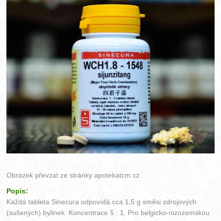
Obrázek převzat ze stránky
apotekatcm.cz
Popis:
Každá tableta Sinecura odpovídá cca 1,5 g směsi zdrojových
(sušených) bylinek. Koncentrace 5 : 1. Pro belgicko-nizozemskou