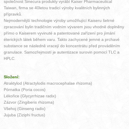
společnost Sinecura produkty vyrábí Kaiser Pharmaceutical
Taiwan, firma se 40letou tradicí výroby kvalitních bylinných
přípravků.
Nejmodernější technologie výroby umožňující Kaiseru šetrné
zpracování bylin tradičním vodním vývarem jsou vhodně doplněny
přímo o Kaiserem vyvinuté a patentované zařízení pro jímání
éterických látek během varu. Takto zachycené jemné a prchavé
substance se následně vracejí do koncentrátu před prováděním
granulace. Samozřejmostí je autentizace surovin pomocí TLC a
HPLC.
Složení:
Atraktylod (Atractylodis macrocephalae rhizoma)
Pórnatka (Poria cocos)
Lékořice (Glycyrrhizae radix)
Zázvor (Zingiberis rhizoma)
Všehoj (Ginseng radix)
Jujuba (Ziziphi fructus)