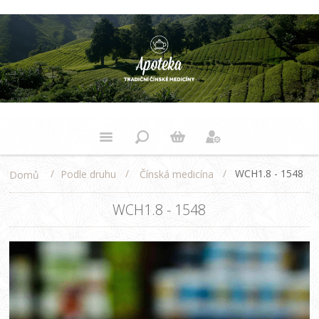
/
/
/
WCH1.8 - 1548
Podle druhu
Čínská medicína
Domů
WCH1.8 - 1548