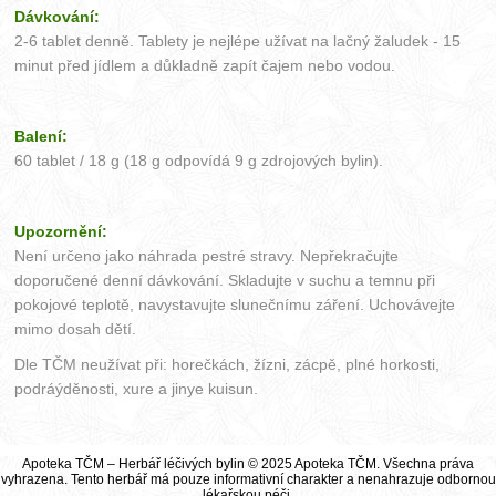
Dávkování:
2-6 tablet denně. Tablety je nejlépe užívat na lačný žaludek - 15
minut před jídlem a důkladně zapít čajem nebo vodou.
Balení:
60 tablet / 18 g (18 g odpovídá 9 g zdrojových bylin).
Upozornění:
Není určeno jako náhrada pestré stravy. Nepřekračujte
doporučené denní dávkování. Skladujte v suchu a temnu při
pokojové teplotě, navystavujte slunečnímu záření. Uchovávejte
mimo dosah dětí.
Dle TČM neužívat při: horečkách, žízni, zácpě, plné horkosti,
podráýděnosti, xure a jinye kuisun.
Apoteka TČM – Herbář léčivých bylin © 2025 Apoteka TČM. Všechna práva
vyhrazena. Tento herbář má pouze informativní charakter a nenahrazuje odbornou
lékařskou péči.