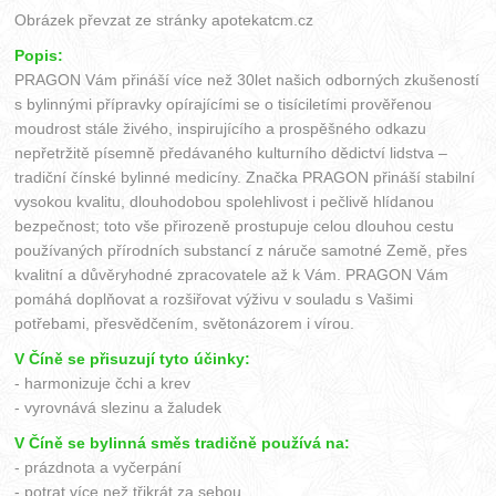
Obrázek převzat ze stránky
apotekatcm.cz
Popis:
PRAGON Vám přináší více než 30let našich odborných zkušeností
s bylinnými přípravky opírajícími se o tisíciletími prověřenou
moudrost stále živého, inspirujícího a prospěšného odkazu
nepřetržitě písemně předávaného kulturního dědictví lidstva –
tradiční čínské bylinné medicíny. Značka PRAGON přináší stabilní
vysokou kvalitu, dlouhodobou spolehlivost i pečlivě hlídanou
bezpečnost; toto vše přirozeně prostupuje celou dlouhou cestu
používaných přírodních substancí z náruče samotné Země, přes
kvalitní a důvěryhodné zpracovatele až k Vám. PRAGON Vám
pomáhá doplňovat a rozšiřovat výživu v souladu s Vašimi
potřebami, přesvědčením, světonázorem i vírou.
V Číně se přisuzují tyto účinky:
- harmonizuje čchi a krev
- vyrovnává slezinu a žaludek
V Číně se bylinná směs tradičně používá na:
- prázdnota a vyčerpání
- potrat více než třikrát za sebou