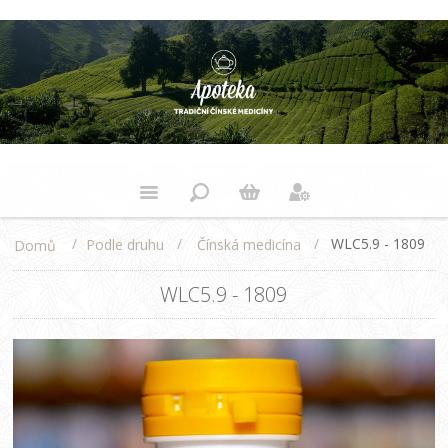
/
/
/
WLC5.9 - 1809
Podle druhu
Čínská medicína
Domů
WLC5.9 - 1809