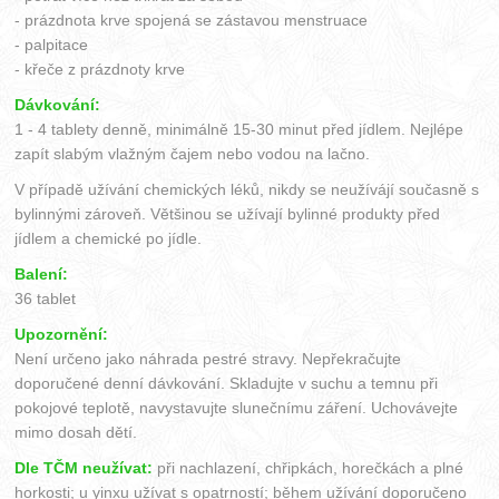
- prázdnota krve spojená se zástavou menstruace
- palpitace
- křeče z prázdnoty krve
Dávkování:
1 - 4 tablety denně, minimálně 15-30 minut před jídlem. Nejlépe
zapít slabým vlažným čajem nebo vodou na lačno.
V případě užívání chemických léků, nikdy se neužívájí současně s
bylinnými zároveň. Většinou se užívají bylinné produkty před
jídlem a chemické po jídle.
Balení:
36 tablet
Upozornění:
Není určeno jako náhrada pestré stravy. Nepřekračujte
doporučené denní dávkování. Skladujte v suchu a temnu při
pokojové teplotě, navystavujte slunečnímu záření. Uchovávejte
mimo dosah dětí.
Dle TČM neužívat:
při nachlazení, chřipkách, horečkách a plné
horkosti; u yinxu užívat s opatrností; během užívání doporučeno