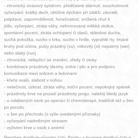
- chronický únavový syndrom, předčasné stárnutí, souchotinové
vyčerpání: krátký dech, obtížné dýchání při zátěži, závratě,
palpitace, zapomnětlivost, horečnatost, snížená chuť k
jídlu, vyčerpání, ztráta váhy, neformovaná měkká stolice,
spontánní pocení, ztráta ochlupení či vlasů, skleslost ducha,
suchá pokožka, sucho v krku, sucho v hrdle, vyprahlé rty, tmavé
kruhy pod očima, pulzy prázdný (xu), nitkovitý (xi) nepatrný (wei)
nebo slabý (ruo)
- chronická, nelepšící se zranění, vředy či otoky
- kombinace prázdnoty sleziny, srdce i plic a pro podporu
komunikace mezi srdcem a ledvinami
- křeče svalů, slabost v nohou
- netečnost, úzkost, ztráta váhy, noční pocení, nepokojný spánek
- prázdnoty krve na pozadí prázdnoty jangu: nateklý bledý jazyk
- u oslabených osob po operaci či chemoterapii, tradičně též u žen
po porodu
- u žen po přechodu (s výše uvedenými příznaky)
- vyčerpání nadměrným stresem
- vyživení krve u osob s anémií
Renshen doplňuje původní čchi. Baizhu a huangqi doplňují čchi a