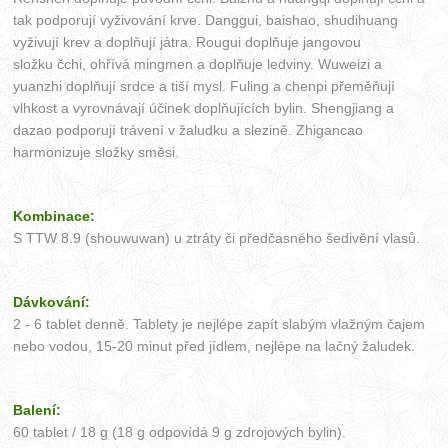
tak podporují vyživování krve. Danggui, baishao, shudihuang
vyživují krev a doplňují játra. Rougui doplňuje jangovou
složku čchi, ohřívá mingmen a doplňuje ledviny. Wuweizi a
yuanzhi doplňují srdce a tiší mysl. Fuling a chenpi přeměňují
vlhkost a vyrovnávají účinek doplňujících bylin. Shengjiang a
dazao podporují trávení v žaludku a slezině. Zhigancao
harmonizuje složky směsi.
Kombinace:
S TTW 8.9 (shouwuwan) u ztráty či předčasného šedivění vlasů.
Dávkování:
2 - 6 tablet denně. Tablety je nejlépe zapít slabým vlažným čajem
nebo vodou, 15-20 minut před jídlem, nejlépe na lačný žaludek.
Balení:
60 tablet / 18 g (18 g odpovídá 9 g zdrojových bylin).