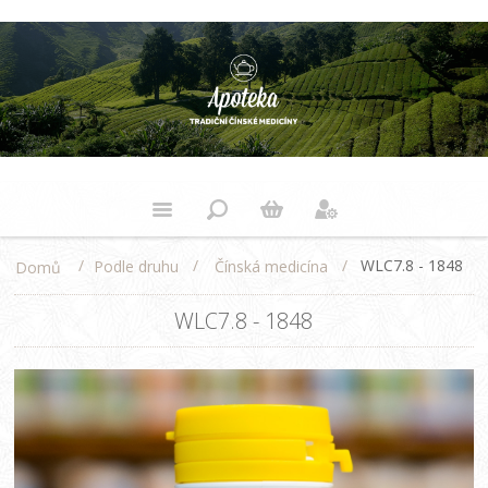
/
/
/
WLC7.8 - 1848
Podle druhu
Čínská medicína
Domů
WLC7.8 - 1848