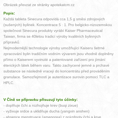
Obrázek převzat ze stránky
apotekatcm.cz
Popis:
Každá tableta Sinecura odpovídá cca 1,5 g směsi zdrojových
(sušených) bylinek. Koncentrace 5 : 1. Pro belgicko-nizozemskou
společnost Sinecura produkty vyrábí Kaiser Pharmaceutical
Taiwan, firma se 40letou tradicí výroby kvalitních bylinných
přípravků.
Nejmodernější technologie výroby umožňující Kaiseru šetrné
zpracování bylin tradičním vodním vývarem jsou vhodně doplněny
přímo o Kaiserem vyvinuté a patentované zařízení pro jímání
éterických látek během varu. Takto zachycené jemné a prchavé
substance se následně vracejí do koncentrátu před prováděním
granulace. Samozřejmostí je autentizace surovin pomocí TLC a
HPLC.
V Číně se přípravku přisuzují tyto účinky:
- doplňuje čchi a rozhojňuje krev (buqi zixue)
- vyživuje srdce a uklidňuje ducha (yangxin anshen)
- absence menstruace (amenorea) z prázdnoty čchi a krve