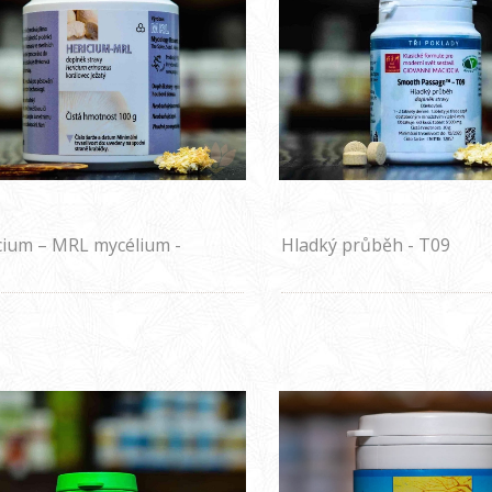
cium – MRL mycélium -
Hladký průběh - T09
asa 100g