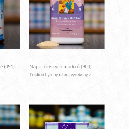
ě (091)
Nápoj čínských mudrců (900)
Tradiční bylinný nápoj vyrobený z
koncentrovaného extraktu slzovky
obecné, který podle čínské medicíny
harmonizuje tělesné funkce, podporuje
přirozené detoxikační procesy a dodává
energii.