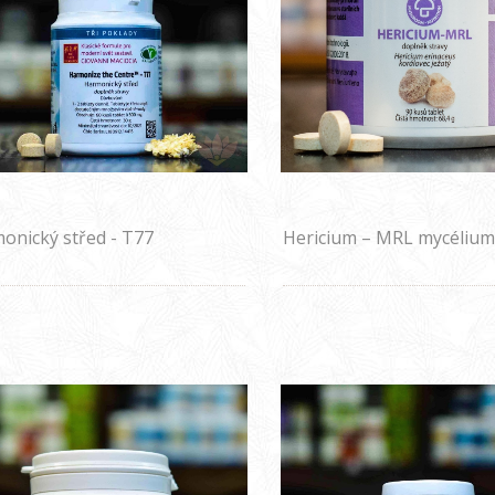
onický střed - T77
Hericium – MRL mycélium
tablet