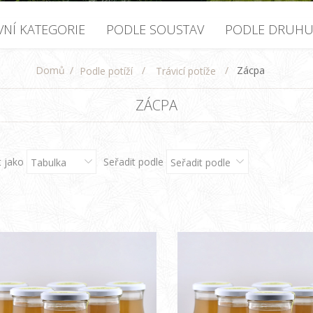
VNÍ KATEGORIE
PODLE SOUSTAV
PODLE DRUH
Domů
/
/
/
Zácpa
Podle potíží
Trávicí potíže
ZÁCPA
t jako
Seřadit podle
Tabulka
Seřadit podle