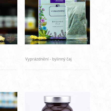
Vyprázdnění - bylinný čaj
porcovaný