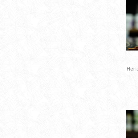
Heri
biom