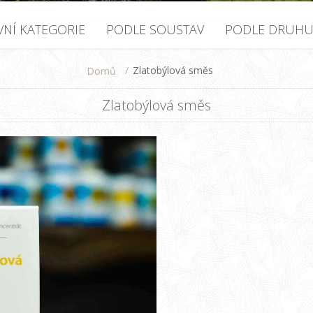
VNÍ KATEGORIE
PODLE SOUSTAV
PODLE DRUH
/
Zlatobýlová směs
Domů
Zlatobýlová směs