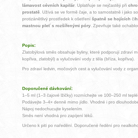
lámavost cévních kapilár
. Uplatňuje se nejčastěji při
chro
prostatě
. Užívá se ve formě čaje, a to samostatně i jako s
protizánětlivý prostředek k ošetření
špatně se hojících
či
h
mastnou pleť s rozšířenými póry
. Zpevňuje také ochablo
Popis:
Zlatobýlová směs obsahuje byliny, které podporují zdraví m
kopřiva, zlatobýl) a vylučování vody z těla (bříza, kopřiva).
Pro zdraví ledvin, močových cest a vylučování vody z orga
Doporučené dávkování:
1–5 ml (1–3 čajové lžičky) rozmíchejte ve 100–250 ml tepl
Podávejte 3–4× denně mimo jídlo. Vhodné i pro dlouhodobé
Nápoj nedochucujte kyselením.
Směs není vhodná pro zapíjení léků.
Určeno k pití po naředění. Doporučené ředění pro nealkohol