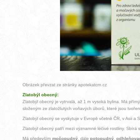
Obrázek převzat ze stránky
apotekatcm.cz
Zlatobýl obecný:
Zlatobýl obecný je vytrvalá, až 1 m vysoká bylina. Má přímý
složeným ze zlatožlutých voňavých úborů, které jsou tvořeny
Zlatobýl obecný se vyskytuje v Evropě včetně ČR, v Asii a 
Zlatobýl obecný patří mezi významné léčivé rostliny. Sbírá se 
Má především
močopudný
, dále
potopudný
,
odhleňova