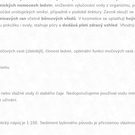
nických nemocech ledvin
, sníženém vylučování vody z organizmu, 
oučást urologických směsí, případně v podobě tinktury. Zevně slouží ve 
nisavých ran
včetně
bércových vředů
. V kosmetice se uplatňují
hoji
u pokožku i svaly, stahuje póry a
dodává pleti zdravý vzhled
. Vhodný 
očových cest (zlatobýl), činnost ledvin, optimální funkci močových ces
nismu.
é nebo vlažné vody či slabého čaje. Nedoporučujeme používat vodu mine
 užívání.
ický nápoj je 1:156. Sediment bylinného původu je přirozenou vlastnos