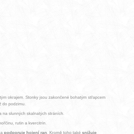
ilovitým okrajem. Stonky jsou zakončené bohatým střapcem
až do podzimu.
a na slunných skalnatých stráních.
řčinu, rutin a kvercitrin.
a
podporuje hojení ran
. Kromě toho také
snižuje