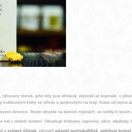
, rýhovaný stonek, jeho listy jsou střídavé, eliptické až kopinaté, s p
 trubkovitými květy ve středu a jazykovitými na kraji. Kvete od srpna 
Severní Americe. Roste obvykle na lesních mýtinách, ve světlých lesích 
nať v období kvetení. Obsahuje třísloviny, saponiny, silice, alkaloidy, ho
cí
a
svíravý účinek
, zároveň
působí protizánětlivě
,
zmírňuje bolest