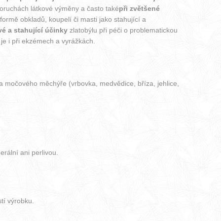
poruchách látkové výměny a často také
při zvětšené
formě obkladů, koupelí či masti jako stahující a
vé a stahující účinky
zlatobýlu při péči o problematickou
je i při ekzémech a vyrážkách.
t a močového měchýře (vrbovka, medvědice, bříza, jehlice,
rální ani perlivou.
tí výrobku.